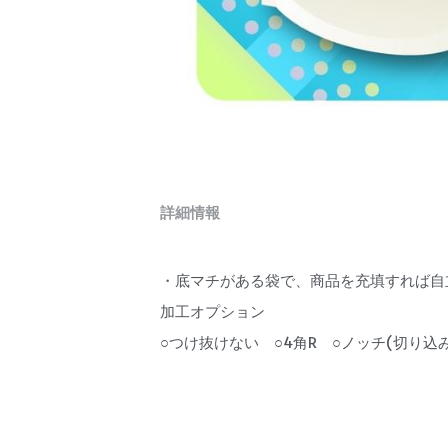
詳細情報
・底マチがある袋で、商品を充填すれば自
加工オプション
○つけ抜けない　○4角R　○ノッチ(切り込